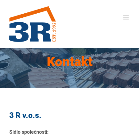
Přeskočit
na
obsah
Kontakt
3 R v.o.s.
Sídlo společnosti: