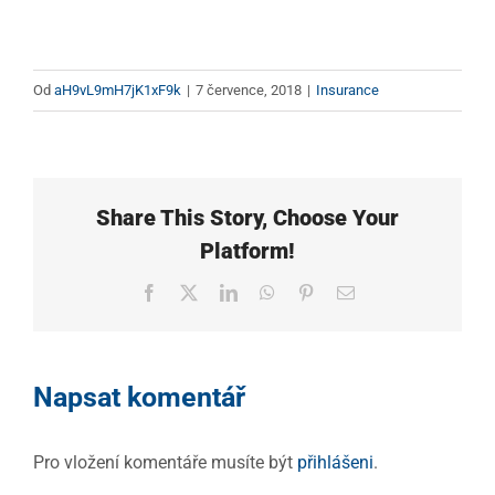
Od
aH9vL9mH7jK1xF9k
|
7 července, 2018
|
Insurance
Share This Story, Choose Your
Platform!
Facebook
X
LinkedIn
WhatsApp
Pinterest
E-
mail
Napsat komentář
Pro vložení komentáře musíte být
přihlášeni
.