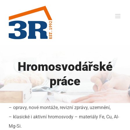
Přeskočit
na
obsah
Hromosvodářské
práce
– opravy, nové montáže, revizní zprávy, uzemnění,
– klasické i aktivní hromosvody – materiály Fe, Cu, Al-
Mg-Si.